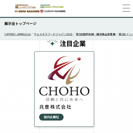
展示会トップページ
CAFERES JAPAN2026
／
ウェルネスフードジャパン2026
／
第5回国際発酵・醸造食品産業展
／
第2回イン
注目企業
兆豊株式会社
国内出展社