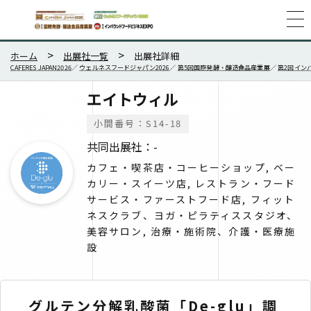
ホーム
出展社一覧
出展社詳細
CAFERES JAPAN2026
／
ウェルネスフードジャパン2026
／
第5回国際発酵・醸造食品産業展
／
第2回イン
エイトウィル
小間番号：S14-18
共同出展社：-
カフェ・喫茶店・コーヒーショップ, ベー
カリー・スイーツ店, レストラン・フード
サービス・ファーストフード店, フィット
ネスクラブ、ヨガ・ピラティススタジオ、
美容サロン, 治療・施術院、介護・医療施
設
グルテン分解乳酸菌「De-glu」調
グル