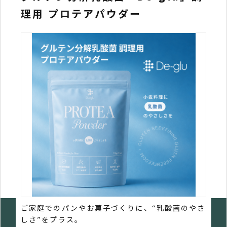
理用 プロテアパウダー
La
（D
ご家庭でのパンやお菓子づくりに、“乳酸菌のやさ
しさ”をプラス。
本原