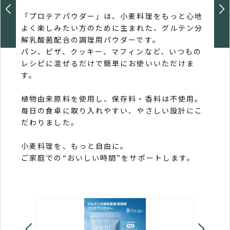
（生
「プロテアパウダー」は、小麦料理をもっと心地
原料
よく楽しみたい方のために生まれた、グルテン分
品に
解乳酸菌配合の調理用パウダーです。
製造
パン、ピザ、クッキー、マフィンなど、いつもの
解乳
レシピに混ぜるだけで簡単にお使いいただけま
たら
す。
たな
「美
植物由来原料を使用し、保存料・香料は不使用。
たな
毎日の食卓に取り入れやすい、やさしい設計にこ
だわりました。
韓国
健康
小麦料理を、もっと自由に。
いま
ご家庭での“おいしい時間”をサポートします。